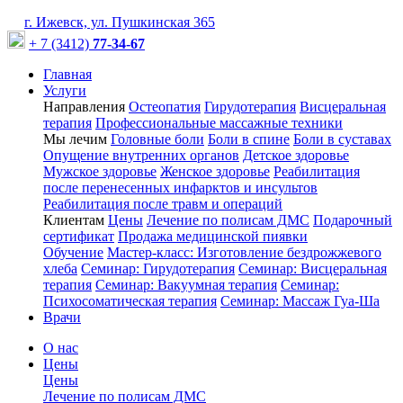
г. Ижевск, ул. Пушкинская 365
+ 7 (3412)
77-34-67
Главная
Услуги
Направления
Остеопатия
Гирудотерапия
Висцеральная
терапия
Профессиональные массажные техники
Мы лечим
Головные боли
Боли в спине
Боли в суставах
Опущение внутренних органов
Детское здоровье
Мужское здоровье
Женское здоровье
Реабилитация
после перенесенных инфарктов и инсультов
Реабилитация после травм и операций
Клиентам
Цены
Лечение по полисам ДМС
Подарочный
сертификат
Продажа медицинской пиявки
Обучение
Мастер-класс: Изготовление бездрожжевого
хлеба
Семинар: Гирудотерапия
Семинар: Висцеральная
терапия
Семинар: Вакуумная терапия
Семинар:
Психосоматическая терапия
Семинар: Массаж Гуа-Ша
Врачи
О нас
Цены
Цены
Лечение по полисам ДМС