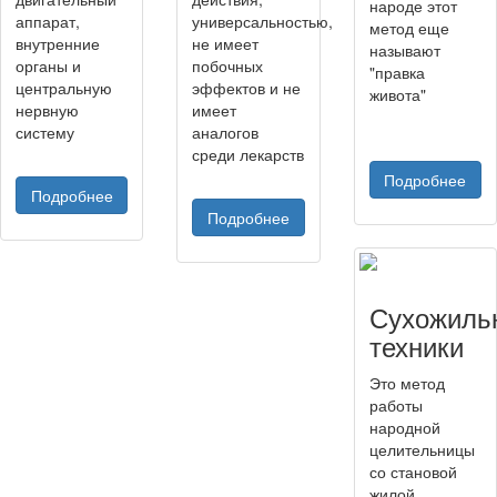
народе этот
аппарат,
универсальностью,
метод еще
внутренние
не имеет
называют
органы и
побочных
"правка
центральную
эффектов и не
живота"
нервную
имеет
систему
аналогов
среди лекарств
Подробнее
Подробнее
Подробнее
Сухожиль
техники
Это метод
работы
народной
целительницы
со становой
жилой,