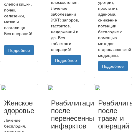
плоскостопия.
уретрит,
слепой кишки,
Лечение
простатит,
почек,
заболеваний
аденома,
селезенки,
ЖКТ: запоров,
снижение
матки и
гастритов,
потенции,
влагалища.
недержаний и
бесплодие с
Без операций!
др. Без
помощью
таблеток и
методов
операций!
старославянской
Подробнее
медицины.
Подробнее
Подробнее
Женское
Реабилитация
Реабилит
здоровье
после
после
перенесенных
травм и
Лечение
инфарктов
операций
бесплодия,
опущения