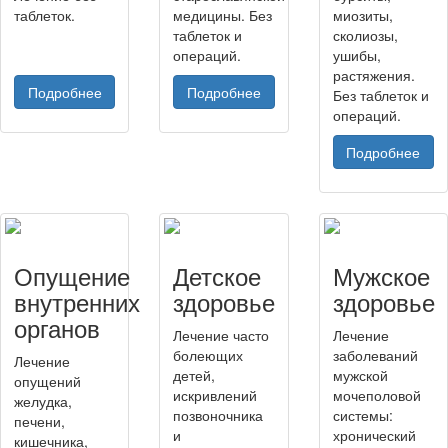
таблеток.
медицины. Без
миозиты,
таблеток и
сколиозы,
операций.
ушибы,
растяжения.
Подробнее
Подробнее
Без таблеток и
операций.
Подробнее
Опущение
Детское
Мужское
внутренних
здоровье
здоровье
органов
Лечение часто
Лечение
болеющих
заболеваний
Лечение
детей,
мужской
опущений
искривлений
мочеполовой
желудка,
позвоночника
системы:
печени,
и
хронический
кишечника,