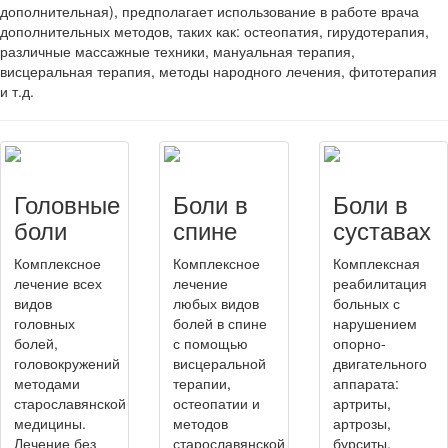
дополнительная), предполагает использование в работе врача
дополнительных методов, таких как: остеопатия, гирудотерапия,
различные массажные техники, мануальная терапия,
висцеральная терапия, методы народного лечения, фитотерапия
и т.д.
Головные
Боли в
Боли в
боли
спине
суставах
Комплексное
Комплексное
Комплексная
лечение всех
лечение
реабилитация
видов
любых видов
больных с
головных
болей в спине
нарушением
болей,
с помощью
опорно-
головокружений
висцеральной
двигательного
методами
терапии,
аппарата:
старославянской
остеопатии и
артриты,
медицины.
методов
артрозы,
Лечение без
старославянской
бурситы,