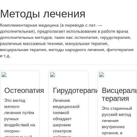
Методы лечения
Комплементарная медицина (в переводе с лат. —
дополнительная), предполагает использование в работе врача
дополнительных методов, таких как: остеопатия, гирудотерапия,
различные массажные техники, мануальная терапия,
висцеральная терапия, методы народного лечения, фитотерапия
и т.д.
Остеопатия
Гирудотерапия
Висцерал
терапия
Это метод
Лечение
мягкого
медицинской
Это старинный
лечения путём
пиявкой
русский метод
ручных
обладает
лечения
воздействий на
широким
внутренних
опорно-
спектром
органов, в
двигательный
действия,