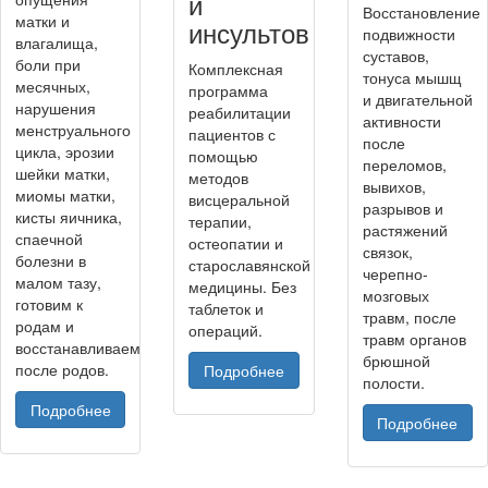
и
Восстановление
матки и
инсультов
подвижности
влагалища,
суставов,
боли при
Комплексная
тонуса мышщ
месячных,
программа
и двигательной
нарушения
реабилитации
активности
менструального
пациентов с
после
цикла, эрозии
помощью
переломов,
шейки матки,
методов
вывихов,
миомы матки,
висцеральной
разрывов и
кисты яичника,
терапии,
растяжений
спаечной
остеопатии и
связок,
болезни в
старославянской
черепно-
малом тазу,
медицины. Без
мозговых
готовим к
таблеток и
травм, после
родам и
операций.
травм органов
восстанавливаем
брюшной
после родов.
Подробнее
полости.
Подробнее
Подробнее